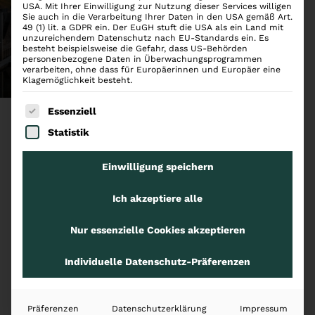
USA. Mit Ihrer Einwilligung zur Nutzung dieser Services willigen
Sie auch in die Verarbeitung Ihrer Daten in den USA gemäß Art.
49 (1) lit. a GDPR ein. Der EuGH stuft die USA als ein Land mit
unzureichendem Datenschutz nach EU-Standards ein. Es
besteht beispielsweise die Gefahr, dass US-Behörden
personenbezogene Daten in Überwachungsprogrammen
verarbeiten, ohne dass für Europäerinnen und Europäer eine
Klagemöglichkeit besteht.
Es folgt eine Liste der Service-Gruppen, für die eine
Essenziell
Statistik
Standort
Einwilligung speichern
Düsseldorf
Ich akzeptiere alle
Holzstraße 2 (Media Tower)
40221 Düsseldorf
Nur essenzielle Cookies akzeptieren
Telefon:
+49 211 520 27-0
Individuelle Datenschutz-Präferenzen
E-Mail:
kontakt@splaw.de
Anfahrt
Präferenzen
Datenschutzerklärung
Impressum